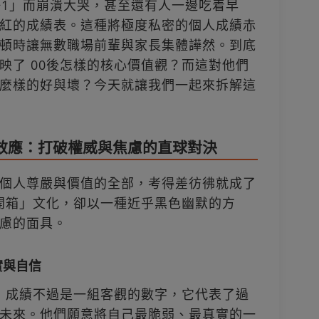
+1」而崩潰大哭，甚至還有人一邊吃着早
紅的成績表。這種將極度私密的個人成績赤
頓時讓無數職場前輩與家長集體譁然。到底
映了 00後怎樣的核心價值觀？而這對他們
麼樣的好與壞？今天就讓我們一起來拆解這
面效應：打破權威與焦慮的直球對決
個人尊嚴與價值的全部，考得差彷彿就成了
「開箱」文化，卻以一種近乎黑色幽默的方
慮的面具。
實與自信
言，成績不過是一組客觀的數字，它代表了過
未來。他們願意將自己最脆弱、最真實的一