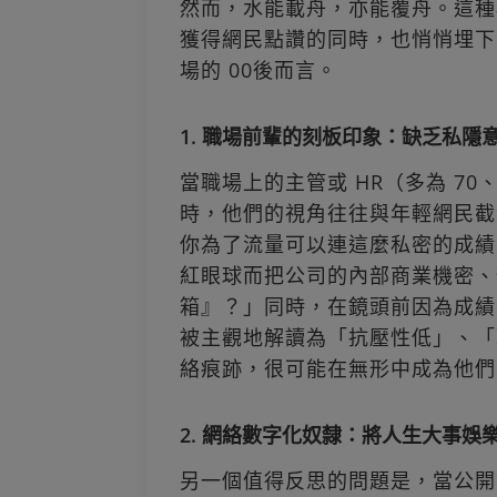
然而，水能載舟，亦能覆舟。這種
獲得網民點讚的同時，也悄悄埋下
場的 00後而言。
1. 職場前輩的刻板印象：缺乏私隱
當職場上的主管或 HR（多為 70
時，他們的視角往往與年輕網民截
你為了流量可以連這麼私密的成績
紅眼球而把公司的內部商業機密、辦公
箱』？」同時，在鏡頭前因為成績
被主觀地解讀為「抗壓性低」、「
絡痕跡，很可能在無形中成為他們
2. 網絡數字化奴隸：將人生大事娛
另一個值得反思的問題是，當公開