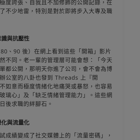
極度誇張、自我且不加修飾的公開記錄，在
了不少地雷，特別是對於即將步入大專及職
意識與抗壓性
、80、90 後）在網上看到這些「開箱」影片
然不同。老一輩的管理層可能會想：「今天
單都公開，那明天你進了公司，會不會為博
室的八卦也發到 Threads 上『開
不如意而極度情緒化地痛哭或暴怒，也容易
玻璃心」及「缺乏情緒管理能力」。這些網
日後求職的絆腳石。
樂化與流量化
試成績變成了社交媒體上的「流量密碼」，