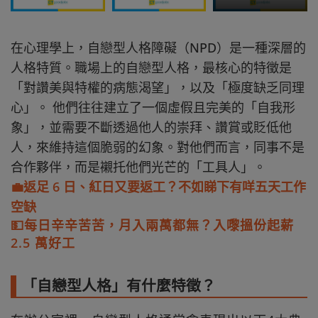
在心理學上，自戀型人格障礙（NPD）是一種深層的
人格特質。職場上的自戀型人格，最核心的特徵是
「對讚美與特權的病態渴望」，以及「極度缺乏同理
心」。 他們往往建立了一個虛假且完美的「自我形
象」，並需要不斷透過他人的崇拜、讚賞或貶低他
人，來維持這個脆弱的幻象。對他們而言，同事不是
合作夥伴，而是襯托他們光芒的「工具人」。
💼返足 6 日、紅日又要返工？不如睇下有咩五天工作
空缺
💵每日辛辛苦苦，月入兩萬都無？入嚟搵份起薪
2.5 萬好工
「自戀型人格」有什麼特徵？