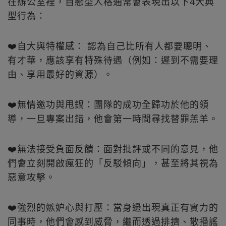
在辦公室裡，自戀型人格通常會表現出以下4大典
型行為：
❤️自大與特權感： 認為自己比所有人都要聰明、
有才華，應該享有特殊待遇（例如：遲到不需要理
由、享用最好的資源）。
❤️無情邀功與甩鍋：團隊的成功全歸功於他的領
導，一旦專案出錯，他會第一時間尋找替罪羔羊。
❤️無法接受負面反饋：面對批評或不同的意見，他
們會立刻開啟瘋狂的「反駁傾向」，甚至將其視為
惡意攻擊。
❤️強烈的嫉妒心與打壓：當身邊出現真正有實力的
同事時，他們會感到威脅，繼而透過排擠、散播謠