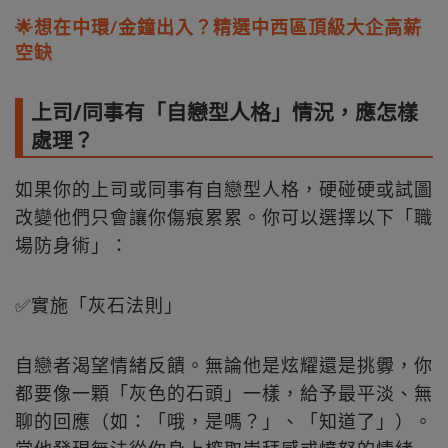
🌟想在中環/金鐘出入？精選中西區頂級大企高薪
空缺
上司/同事有「自戀型人格」情況，應怎樣
處理？
如果你的上司或同事有自戀型人格，硬碰硬或試圖
改變他們只會讓你傷痕累累。你可以選擇以下「職
場防身術」：
✅實施「灰石法則」
自戀者渴望情緒反饋。無論他是炫耀還是挑釁，你
都要像一顆「灰色的石頭」一樣，給予最平淡、無
聊的回應（如：「哦，是嗎？」、「知道了」）。