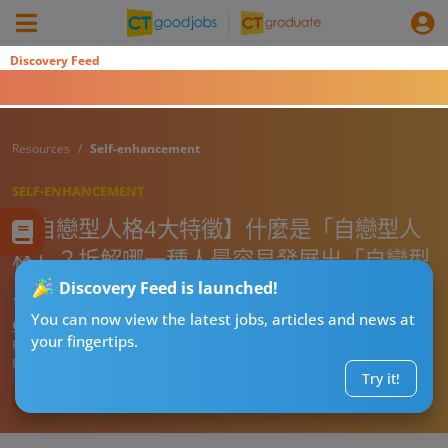
Discovery Feed
Resources
Self-enhancement
SELF-ENHANCEMENT
【自戀型人格4大特徵】什麼是「自戀型人
格」？拆解哪一種人最容易發展出「自戀型
人格」？
Discovery Feed is launched!
You can now view the latest jobs, articles and news at
CT熱話管理員
your fingertips.
Published:
2026-07-29 12:15
Updated:
2026-07-29 12:15
Try it!