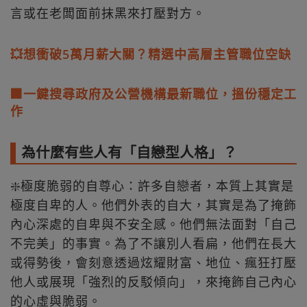
言或在老闆面前抹黑來打壓對方。
💥想衝破5萬月薪大關？精選中高層主管職位空缺
🏢一鍵搜尋政府及公營機構最新職位，搵份穩定工
作
為什麼有些人有「自戀型人格」？
❇️極度脆弱的自尊心：許多自戀者，本質上其實是
極度自卑的人。他們外表的自大，其實是為了掩飾
內心深處的自卑與不安全感。他們無法面對「自己
不完美」的事實。為了不讓別人看扁，他們在長大
或得勢後，會刻意透過炫耀財富、地位、瘋狂打壓
他人或展現「強烈的反駁傾向」，來掩飾自己內心
的心虛與脆弱。