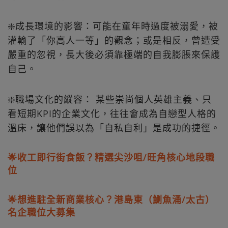
❇️成長環境的影響：可能在童年時過度被溺愛，被
灌輸了「你高人一等」的觀念；或是相反，曾遭受
嚴重的忽視，長大後必須靠極端的自我膨脹來保護
自己。
❇️職場文化的縱容： 某些崇尚個人英雄主義、只
看短期KPI的企業文化，往往會成為自戀型人格的
溫床，讓他們誤以為「自私自利」是成功的捷徑。
🌟收工即行街食飯？精選尖沙咀/旺角核心地段職
位
🌟想進駐全新商業核心？港島東（鰂魚涌/太古）
名企職位大募集