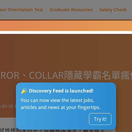
eer Orientation Test
Graduate Resources
Salary Check
IRROR、COLLAR隱藏學霸名
Discovery Feed is launched!
You can now view the latest jobs,
-07-15 12:31
articles and news at your fingertips.
Try it!
憑試放榜的大日子。成績塵埃落定，難免有人