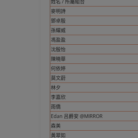
姓名 / 所屬組合
麥明詩
鄧卓殷
孫耀威
馮盈盈
沈殷怡
陳曉華
何依婷
莫文蔚
林夕
李嘉欣
雨僑
Edan 呂爵安 @MIRROR
森美
黃翠如