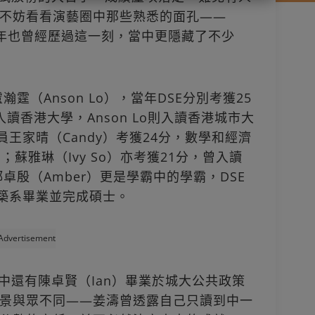
不妨看看演藝圈中那些熟悉的面孔——
，當年也曾經歷過這一刻，當中更隱藏了不少
瀚霆（Anson Lo），當年DSE分別考獲25
入讀香港大學，Anson Lo則入讀香港城市大
員王家晴（Candy）考獲24分，數學和經濟
蘇雅琳（Ivy So）亦考獲21分，曾入讀
卓殷（Amber）更是學霸中的學霸，DSE
建築系畢業並完成碩士。
Advertisement
R中還有陳卓賢（Ian）畢業於城大公共政策
景與眾不同——姜濤曾透露自己只讀到中一