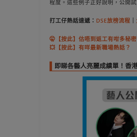
程度。這些例子正好說明，公開試
打工仔熱話速遞：
DSE放榜流程
｜
🤫【按此】估唔到返工有咁多秘密
💥【按此】有咩最新職場熱話？
即睇各藝人亮麗成績單！香港藝