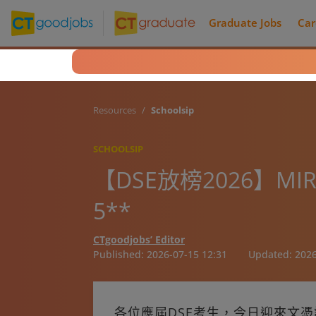
Graduate Jobs
Car
Resources
Schoolsip
SCHOOLSIP
【DSE放榜2026】M
5**
CTgoodjobs’ Editor
Published:
2026-07-15 12:31
Updated:
2026
各位應屆DSE考生，今日迎來文