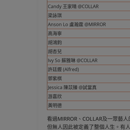
Candy 王家晴 @COLLAR
梁詠琪
Anson Lo 盧瀚霆 @MIRROR
高海寧
胡鴻鈞
胡杏兒
Ivy So 蘇雅琳 @COLLAR
許廷鏗 (Alfred)
鄧紫棋
Jessica 陳苡臻 @試當真
游嘉欣
黃明德
看過MIRROR、COLLAR及一
但無人因此被定義了整個人生。有