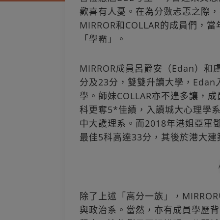
歡喜有人憂。在為分數忐忑之際，
MIRROR和COLLAR的成員們
「學霸」。
MIRROR成員呂爵安（Edan）和盧
分及23分，雙雙升讀大學，Edan
學。師妹COLLAR亦不遑多讓，成
科更奪5*佳績，入讀城大心理學系；
中大護理系。而2018年港姐亞軍鄧
最佳5科高達33分，其後於港大
除了上述「高分一族」，MIRRO
與政治系。當然，亦有成員學歷背