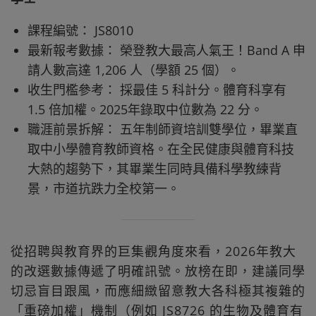
課程編號： JS8010
最新報考數據： 榮登教大最高人氣王！Band A 申
請人數高達 1,206 人（學額 25 個）。
收生門檻參考： 採最佳 5 科計分。體育科享有
1.5 倍加權。2025年錄取中位數為 22 分。
職涯前景拆解： 五年制師資培訓雙學位，畢業直
取中小學體育教師資格。在全民健康與體育科技
大熱的趨勢下，其畢業生同時具備科學教練背
景，市道抗跌力全校第一。
從招聘與教育界的巨集觀角度來看，2026年教大
的改選數據傳遞了明確訊號。放榜在即，建議同學
切忌盲目跟風，而應細緻留意教大各科極其複雜的
「重磅加權」機制（例如 JS8726 的生物及體育有