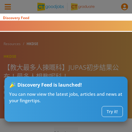
Discovery Feed
Resources
HKDSE
HKDSE
【教大最多人揀嘅科】JUPAS初步結果公
布！最多人想教呢科！
Discovery Feed is launched!
CT湊仔公阿勇
Published:
2026-07-29 07:04
You can now view the latest jobs, articles and news at
Updated:
2026-07-29 07:04
your fingertips.
Try it!