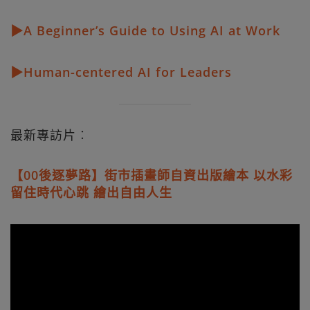
▶A Beginner’s Guide to Using AI at Work
▶Human-centered AI for Leaders
最新專訪片︰
【00後逐夢路】街市插畫師自資出版繪本 以水彩
留住時代心跳 繪出自由人生