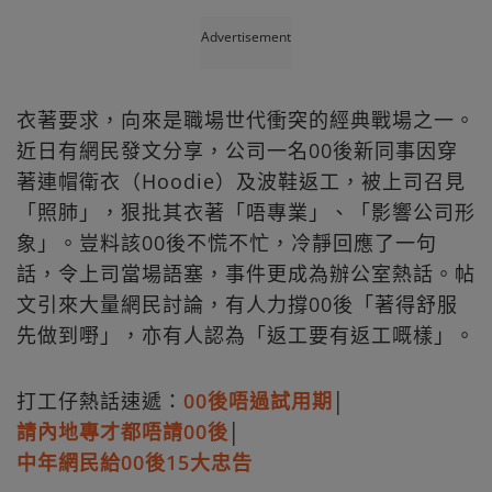
Advertisement
衣著要求，向來是職場世代衝突的經典戰場之一。
近日有網民發文分享，公司一名00後新同事因穿
著連帽衛衣（Hoodie）及波鞋返工，被上司召見
「照肺」，狠批其衣著「唔專業」、「影響公司形
象」。豈料該00後不慌不忙，冷靜回應了一句
話，令上司當場語塞，事件更成為辦公室熱話。帖
文引來大量網民討論，有人力撐00後「著得舒服
先做到嘢」，亦有人認為「返工要有返工嘅樣」。
打工仔熱話速遞：
00後唔過試用期
│
請內地專才都唔請00後
│
中年網民給00後15大忠告