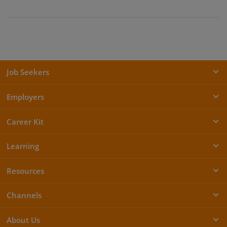
Job Seekers
Employers
Career Kit
Learning
Resources
Channels
About Us