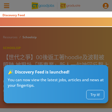
Discovery Feed
Resources
Schoolsip
SCHOOLSIP
【世代之爭】00後返工著hoodie及波鞋被
照肺 被狠批「唔專業」新人一句神回反擊上
司
Discovery Feed is launched!
You can now view the latest jobs, articles and news at
CTgoodjobs’ Editor
your fingertips.
Published:
2026-07-20 14:15
Updated:
2026-07-20 14:15
Try it!