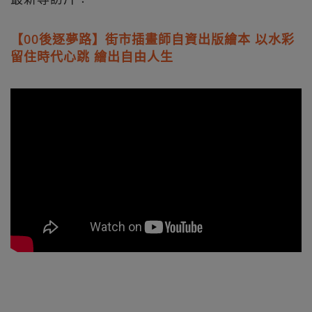
【00後逐夢路】街市插畫師自資出版繪本 以水彩
留住時代心跳 繪出自由人生