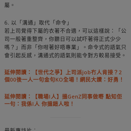
屬。
6. 以「溝通」取代「命令」
若上司覺得下屬的衣著不合適，可以這樣說：「公
司一般著重整齊，你聽日可以試吓著得正式少少
嗎？」而非「你咁著好唔專業」。命令式的語氣只
會引起反感，溝通式的語氣則能令對方較易接受。
延伸閱讀：【世代之爭】上司派job冇人肯接？2
個00後一人一句金句KO全場！網民大讚：好勇！
延伸閱讀：【職場I人】搵GenZ同事做嘢 點知佢
一句：我係I人 你搵錯人啦！
最新專訪片︰