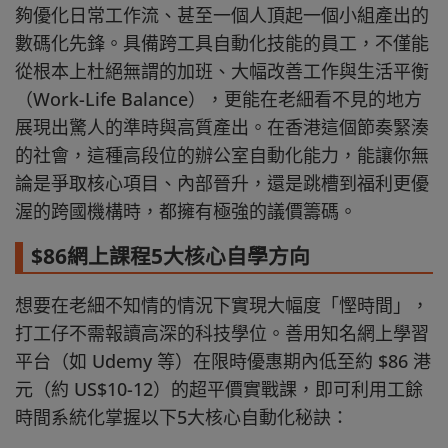
夠優化日常工作流、甚至一個人頂起一個小組產出的
數碼化先鋒。具備跨工具自動化技能的員工，不僅能
從根本上杜絕無謂的加班、大幅改善工作與生活平衡
（Work-Life Balance），更能在老細看不見的地方
展現出驚人的準時與高質產出。在香港這個節奏緊湊
的社會，這種高段位的辦公室自動化能力，能讓你無
論是爭取核心項目、內部晉升，還是跳槽到福利更優
渥的跨國機構時，都擁有極強的議價籌碼。
$86網上課程5大核心自學方向
想要在老細不知情的情況下實現大幅度「慳時間」，
打工仔不需報讀高深的科技學位。善用知名網上學習
平台（如 Udemy 等）在限時優惠期內低至約 $86 港
元（約 US$10-12）的超平價實戰課，即可利用工餘
時間系統化掌握以下5大核心自動化秘訣：