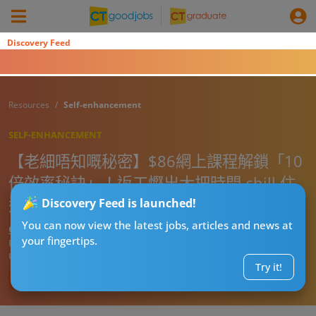
Discovery Feed
Resources
Self-enhancement
SELF-ENHANCEMENT
【老細唔知嘅秘密】$86網上課程解鎖「10
倍效率秘訣」！返工慳出大把時間 chill 住
過！
Discovery Feed is launched!
You can now view the latest jobs, articles and news at
CT進修導師阿J
your fingertips.
Published:
2026-07-30 22:05
Updated:
2026-07-30 22:05
Try it!