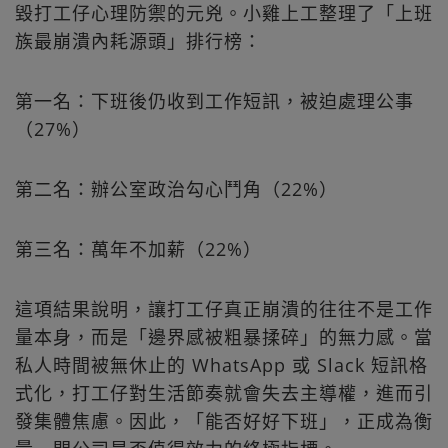
毀打工仔心理防禦的元兇。小雞上工整理了「上班
族最崩潰內耗源頭」排行榜：
第一名：下班後仍收到工作短訊，被迫處理公事
（27%）
第二名：辦公室政治勾心鬥角（22%）
第三名：萬年不加薪（22%）
這項結果說明，讓打工仔真正崩潰的往往不是工作
量本身，而是「邊界感被粗暴揉碎」的無力感。當
私人時間被無休止的 WhatsApp 或 Slack 短訊格
式化，打工仔對生活節奏就會失去主導權，進而引
發集體焦慮。因此，「能否好好下班」，正成為衡