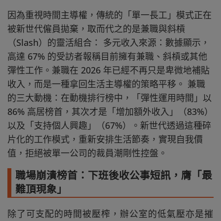
因為重視時間主導權，傳統的「單一長工」模式正在
被新世代僱員拋棄，取而代之的是兼職與斜槓
（Slash）的靈活組合： 多元收入來源：數據顯示，
高達 67% 的受訪者報稱目前擁有兼職、斜槓或其他
彈性工作。兼職在 2026 年已經不再只是卑微地補貼
收入，而是一種拿回生活主導權的策略平移。 兼職
的三大動機：在動機排行榜中，「彈性運用時間」以
86% 高居榜首，其次才是「增加額外收入」（83%）
以及「支持個人興趣」（67%）。新世代透過這種碎
片化的工作模式，重新安排生活節奏，實現自我價
值，拒絕被單一公司的裁員潮剛性控盤。
職場崩潰榜首：下班後收公事短訊，膺「最
難頂現象」
除了可支配的時間被壓榨，辦公室的低氣壓亦是摧