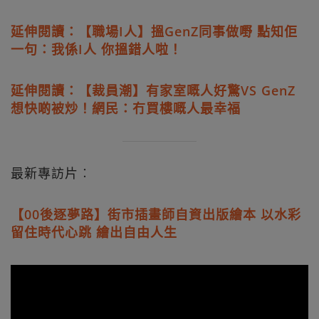
延伸閱讀：【職場I人】搵GenZ同事做嘢 點知佢
一句：我係I人 你搵錯人啦！
延伸閱讀：【裁員潮】有家室嘅人好驚VS GenZ
想快啲被炒！網民：冇買樓嘅人最幸福
最新專訪片︰
【00後逐夢路】街市插畫師自資出版繪本 以水彩
留住時代心跳 繪出自由人生