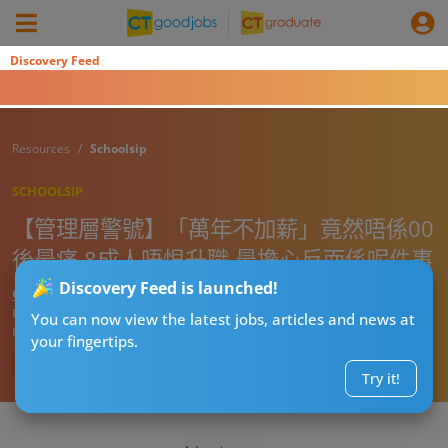
Discovery Feed
Resources
Schoolsip
SCHOOLSIP
【管理層警號】「萬年不加薪」竟然唔係00
後最痛 8成人唔恨升職 最擔心反而係呢件事
Discovery Feed is launched!
CTgoodjobs’ Editor
Published:
2026-07-09 08:15
You can now view the latest jobs, articles and news at
Updated:
2026-07-09 08:15
your fingertips.
Try it!