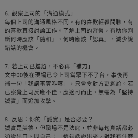
6. 觀察上司的「溝通模式」
每個上司的溝通風格不同。有的喜歡輕鬆閒聊，有
的喜歡直接討論工作。了解上司的習慣，有助你判
斷何時應該「隨和」，何時應該「認真」，減少說
錯話的機會。
7. 若上司已尷尬，不必再「補刀」
文中00後在現場已令上司當眾下不了台，事後再
補一句「我講事實咋嘛」，只會令對方更尷尬。若
已察覺上司反應不佳，應適可而止，無需為「堅持
誠實」而追加攻擊。
8. 反思：你的「誠實」是否必要？
誠實是美德，但職場不是法庭，並非每句真話都必
須說出口。問自己：「這句話說出來，對我有什麼