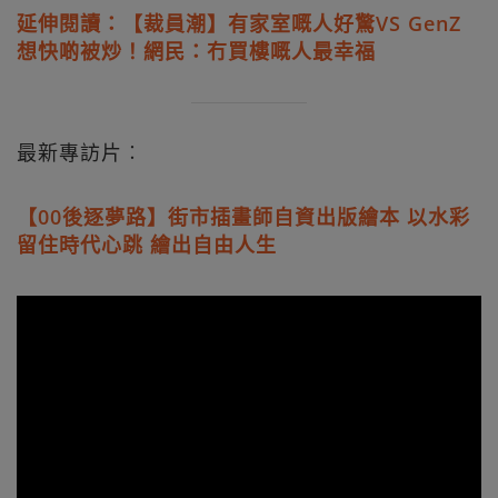
延伸閱讀：【裁員潮】有家室嘅人好驚VS GenZ
想快啲被炒！網民：冇買樓嘅人最幸福
最新專訪片︰
【00後逐夢路】街市插畫師自資出版繪本 以水彩
留住時代心跳 繪出自由人生