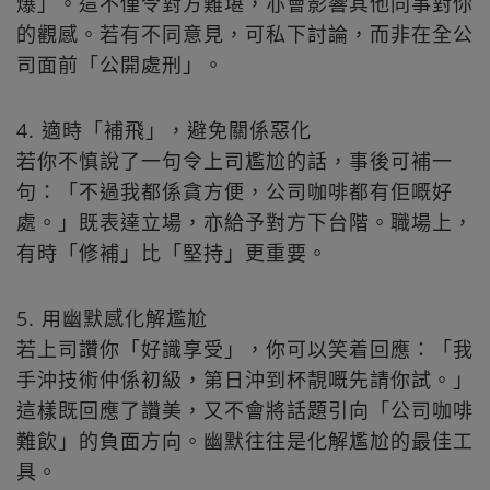
爆」。這不僅令對方難堪，亦會影響其他同事對你
的觀感。若有不同意見，可私下討論，而非在全公
司面前「公開處刑」。
4. 適時「補飛」，避免關係惡化
若你不慎說了一句令上司尷尬的話，事後可補一
句：「不過我都係貪方便，公司咖啡都有佢嘅好
處。」既表達立場，亦給予對方下台階。職場上，
有時「修補」比「堅持」更重要。
5. 用幽默感化解尷尬
若上司讚你「好識享受」，你可以笑着回應：「我
手沖技術仲係初級，第日沖到杯靚嘅先請你試。」
這樣既回應了讚美，又不會將話題引向「公司咖啡
難飲」的負面方向。幽默往往是化解尷尬的最佳工
具。