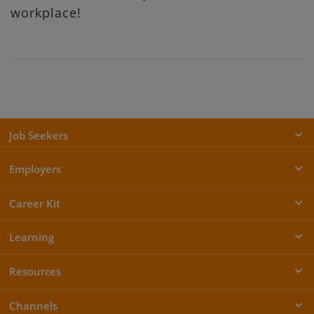
workplace!
Job Seekers
Employers
Career Kit
Learning
Resources
Channels