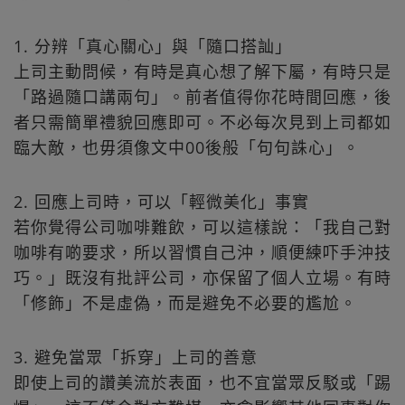
1. 分辨「真心關心」與「隨口搭訕」
上司主動問候，有時是真心想了解下屬，有時只是
「路過隨口講兩句」。前者值得你花時間回應，後
者只需簡單禮貌回應即可。不必每次見到上司都如
臨大敵，也毋須像文中00後般「句句誅心」。
2. 回應上司時，可以「輕微美化」事實
若你覺得公司咖啡難飲，可以這樣說：「我自己對
咖啡有啲要求，所以習慣自己沖，順便練吓手沖技
巧。」既沒有批評公司，亦保留了個人立場。有時
「修飾」不是虛偽，而是避免不必要的尷尬。
3. 避免當眾「拆穿」上司的善意
即使上司的讚美流於表面，也不宜當眾反駁或「踢