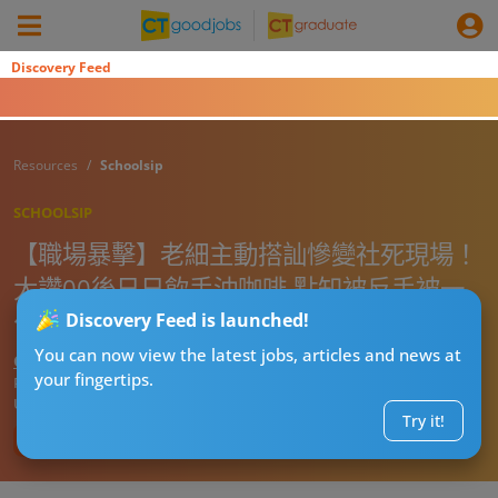
Discovery Feed
Resources
Schoolsip
SCHOOLSIP
【職場暴擊】老細主動搭訕慘變社死現場！
大讚00後日日飲手沖咖啡 點知被反手被一
句狠批
Discovery Feed is launched!
You can now view the latest jobs, articles and news at
CTgoodjobs’ Editor
your fingertips.
Published:
2026-07-09 09:15
Updated:
2026-07-09 09:15
Try it!