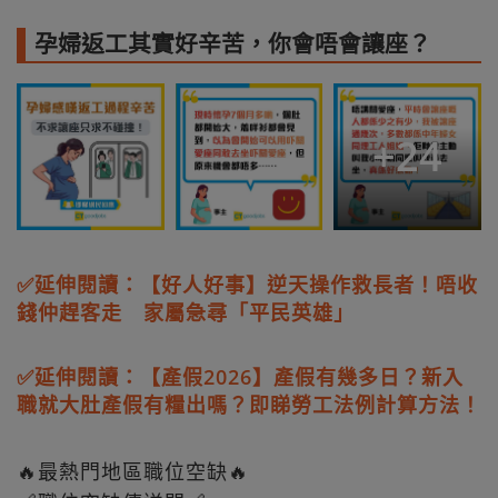
孕婦返工其實好辛苦，你會唔會讓座？
+
24
✅延伸閱讀：【好人好事】逆天操作救長者！唔收
錢仲趕客走 家屬急尋「平民英雄」
✅延伸閱讀：【產假2026】產假有幾多日？新入
職就大肚產假有糧出嗎？即睇勞工法例計算方法！
🔥最熱門地區職位空缺🔥