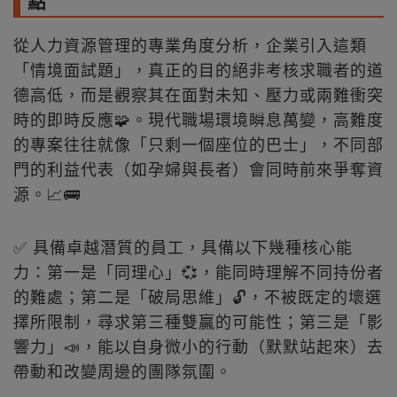
點
從人力資源管理的專業角度分析，企業引入這類
「情境面試題」，真正的目的絕非考核求職者的道
德高低，而是觀察其在面對未知、壓力或兩難衝突
時的即時反應🧩。現代職場環境瞬息萬變，高難度
的專案往往就像「只剩一個座位的巴士」，不同部
門的利益代表（如孕婦與長者）會同時前來爭奪資
源。📈🚌
✅ 具備卓越潛質的員工，具備以下幾種核心能
力：第一是「同理心」💞，能同時理解不同持份者
的難處；第二是「破局思維」🔓，不被既定的壞選
擇所限制，尋求第三種雙贏的可能性；第三是「影
響力」📣，能以自身微小的行動（默默站起來）去
帶動和改變周邊的團隊氛圍。