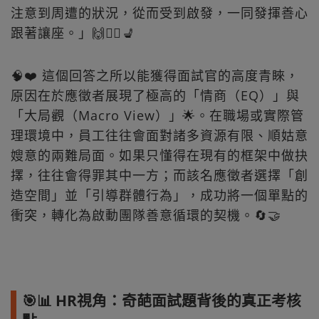
注意到周遭的狀況，從而受到啟發，一同發揮善心
跟著讓座。」🙌🚶‍♂️💺
🧠❤️ 這個回答之所以能獲得面試官的高度青睞，
原因在於應徵者展現了極高的「情商（EQ）」與
「大局觀（Macro View）」🌟。在職場或實際管
理環境中，員工往往會面對諸多資源有限、順姑意
嫂意的兩難局面。如果只懂得在現有的框架中做抉
擇，往往會得罪其中一方；而該名應徵者選擇「創
造空間」並「引導群體行為」，成功將一個單點的
衝突，轉化為啟動團隊善意循環的契機。🔄🤝
🎯📊 HR視角：奇葩面試題背後的真正考核