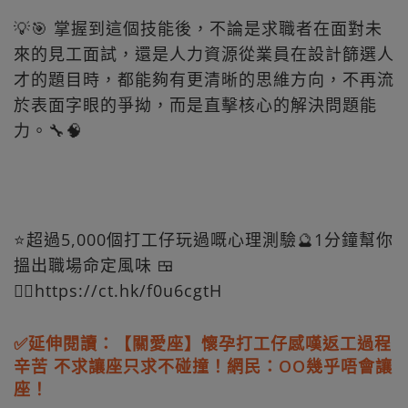
💡🎯 掌握到這個技能後，不論是求職者在面對未
來的見工面試，還是人力資源從業員在設計篩選人
才的題目時，都能夠有更清晰的思維方向，不再流
於表面字眼的爭拗，而是直擊核心的解決問題能
力。🔧🧠
⭐超過5,000個打工仔玩過嘅心理測驗🔮1分鐘幫你
搵出職場命定風味 🍱
👉🏻https://ct.hk/f0u6cgtH
✅延伸閱讀：【關愛座】懷孕打工仔感嘆返工過程
辛苦 不求讓座只求不碰撞！網民：OO幾乎唔會讓
座！