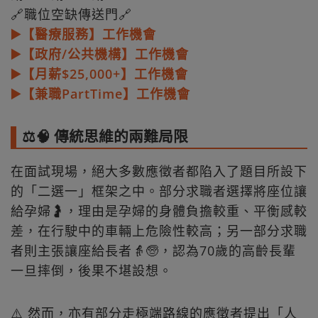
🔗職位空缺傳送門🔗
▶️【醫療服務】工作機會
▶️【政府/公共機構】工作機會
▶️【月薪$25,000+】工作機會
▶️【兼職PartTime】工作機會
⚖️🧠 傳統思維的兩難局限
在面試現場，絕大多數應徵者都陷入了題目所設下
的「二選一」框架之中。部分求職者選擇將座位讓
給孕婦🤰，理由是孕婦的身體負擔較重、平衡感較
差，在行駛中的車輛上危險性較高；另一部分求職
者則主張讓座給長者👵🧓，認為70歲的高齡長輩
一旦摔倒，後果不堪設想。
⚠️ 然而，亦有部分走極端路線的應徵者提出「人