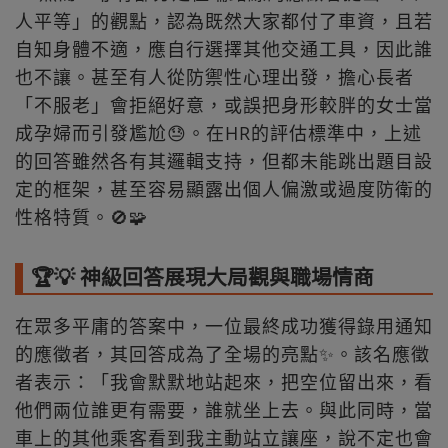
人平等」的觀點，認為既然大家都付了車資，且若
自知身體不適，應自行選擇其他交通工具，因此誰
也不讓。甚至有人從防禦性心理出發，擔心長者
「不服老」會拒絕好意，或誤把身形較胖的女士當
成孕婦而引發尷尬😓。在HR的評估標準中，上述
的回答雖然各有其邏輯支持，但都未能跳出題目設
定的框架，甚至容易顯露出個人偏激或過度防衛的
性格特質。🚫🧩
🏆💡 神級回答展現大局觀與職場情商
在眾多平庸的答案中，一位最終成功獲得錄用通知
的應徵者，其回答成為了全場的亮點✨。該名應徵
者表示：「我會默默地站起來，把空位留出來，看
他們兩位誰更有需要，誰就坐上去。與此同時，當
車上的其他乘客看到我主動站立讓座，說不定也會