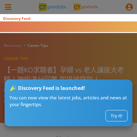
Discovery Feed
Resources
Career Tips
CAREER TIPS
【一題KO求職者】孕婦 vs 老人讓座大考
驗！神級滿分回覆 即場被錄取！
Discovery Feed is launched!
CT求職戰略師
Published:
2026-06-20 15:15
You can now view the latest jobs, articles and news at
Updated:
2026-06-20 15:15
your fingertips.
Try it!