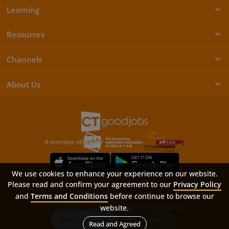
Learning
Resources
Channels
About Us
A member of
We use cookies to enhance your experience on our website.
Please read and confirm your agreement to our
Privacy Policy
and
Terms and Conditions
before continue to browse our
Sitemap
FAQ
Privacy Policy
Terms & Conditions
website.
© Copyright 2026 Career Times Online Limited.
All rights reserved.
Next Article
Explore Job
Read and Agreed