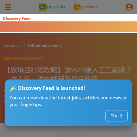
Discovery Feed
Resources
Self-enhancement
SELF-ENHANCEMENT
【做項目經理攻略】讀PMP後人工三級跳？
工作內容、進修課程及晉升路徑
Discovery Feed is launched!
CT進修導師阿J
Published:
2026-08-03 08:00
You can now view the latest jobs, articles and news at
Updated:
2026-08-03 08:00
your fingertips.
Try it!