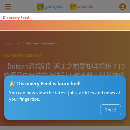
Discovery Feed
Resources
Self-enhancement
SELF-ENHANCEMENT
【Intern潛規則】返工之前要知咩規矩？10
條極易中伏的生存法則！散水餅、斟茶禮儀
一定要知
Discovery Feed is launched!
You can now view the latest jobs, articles and news at
CT熱話管理員
your fingertips.
Published:
2026-07-16 20:00
Updated:
2026-07-16 20:00
Try it!