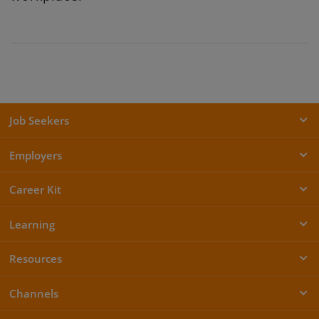
Job Seekers
Employers
Career Kit
Learning
Resources
Channels