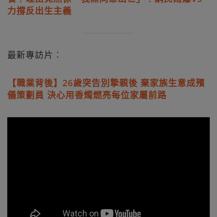
力撐反出生主義
最新專訪片︰
【職業背後】26歲突告別摯親後 棄家族生意成殯
儀策劃員 決心用香燭燃亮每位家屬前路