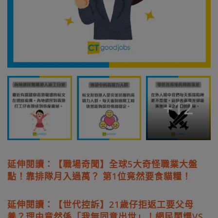
+
12
延伸閱讀：【職場奇聞】全球5大奇怪職業大盤
點！靠排隊月入過萬？ 第1位竟然要食貓糧！
延伸閱讀：【世代控訴】21歲仔拒返工要父母
養？理由竟然係「我無同意出世」！網民鬧爆VS