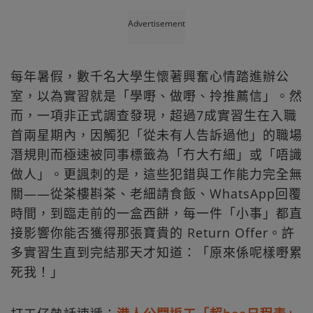
Advertisement
每年暑假，數千名大學生懷著興奮心情踏進辦公
室，以為實習就是「學嘢、做嘢、拎推薦信」。然
而，一項非正式調查發現，超過7成實習生在入職
首兩星期內，因觸犯「從未有人告訴過他」的職場
潛規則而極速被同事標籤為「冇大冇細」或「唔識
做人」。更諷刺的是，這些犯錯與工作能力完全無
關——從茶樓斟茶、老細請食飯、WhatsApp回覆
時間，到臨走前的一盒西餅，每一件「小事」都直
接影響你能否獲得那張寶貴的 Return Offer。許
多實習生直到完結那天才知道：「原來係呢樣嘢累
死我！」