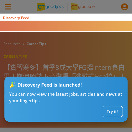
Discovery Feed
Resources
Career Tips
CAREER TIPS
【實習寒冬】首季8成大學FG搵intern食白
果！崩潰絕望下竟選擇「逃避式Hea讀」！
GPA插水35%都懶理
Discovery Feed is launched!
You can now view the latest jobs, articles and news at
CT熱話管理員
your fingertips.
Published:
2026-07-15 20:00
Updated:
2026-07-15 20:00
Try it!