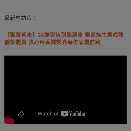
最新專訪片︰
【職業背後】26歲突告別摯親後 棄家族生意成殯
儀策劃員 決心用香燭燃亮每位家屬前路