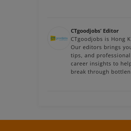
CTgoodjobs’ Editor
CTgoodjobs is Hong Ko
Our editors brings you
tips, and profession
career insights to hel
break through bottlen