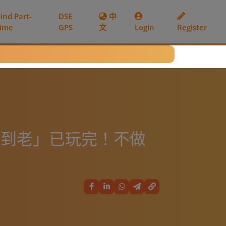
Find Part-
DSE
中
time
GPS
文
Login
Register
工做到老」已玩完！不做