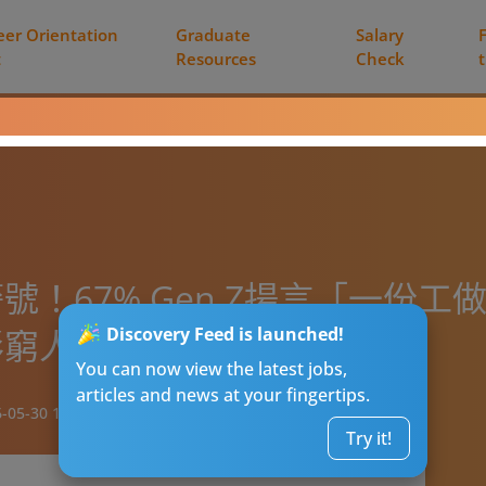
eer Orientation
Graduate
Salary
t
Resources
Check
！67% Gen Z揚言「一份
形窮人！
Discovery Feed is launched!
You can now view the latest jobs,
articles and news at your fingertips.
-05-30 17:15
Try it!