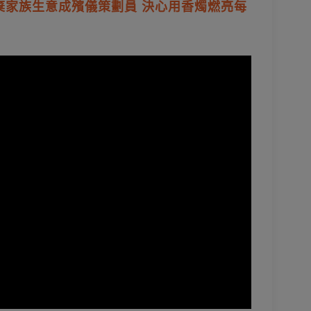
棄家族生意成殯儀策劃員 決心用香燭燃亮每