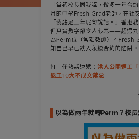
「當初校長同我講，做多一年合約就
月的中學Fresh Grad老師，
「我聽足三年呢句說話。」香港教
但真實數字卻令人心寒——超過九
為Perm位（常額教師）。Fres
知自己早已跌入永續合約的陷阱。
打工仔熱話速遞：
港人公開返工「
返工10大不成文禁忌
以為做兩年就轉Perm？校