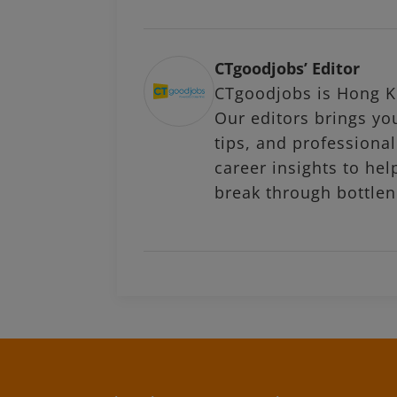
CTgoodjobs’ Editor
CTgoodjobs is Hong Ko
Our editors brings you
tips, and profession
career insights to hel
break through bottlen