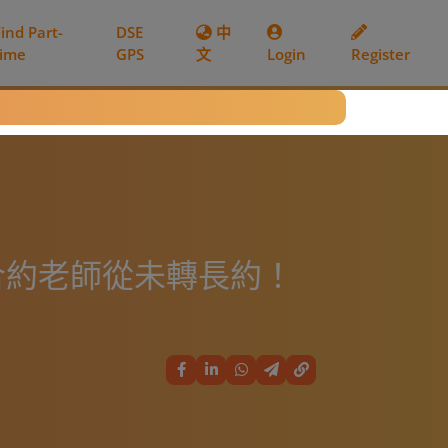
Find Part-
DSE
中
time
GPS
文
Login
Register
合約老師從未轉長約！