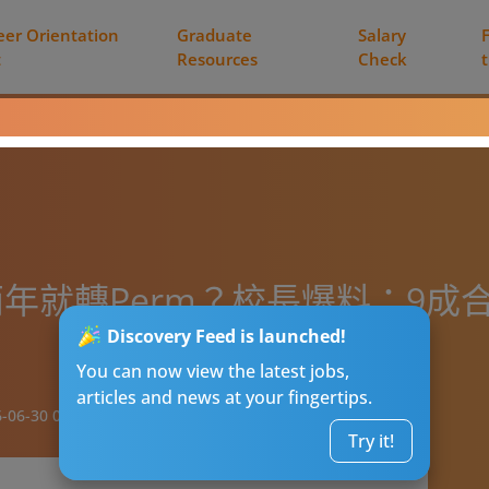
eer Orientation
Graduate
Salary
t
Resources
Check
年就轉Perm？校長爆料：9成
Discovery Feed is launched!
You can now view the latest jobs,
articles and news at your fingertips.
-06-30 08:00
Try it!