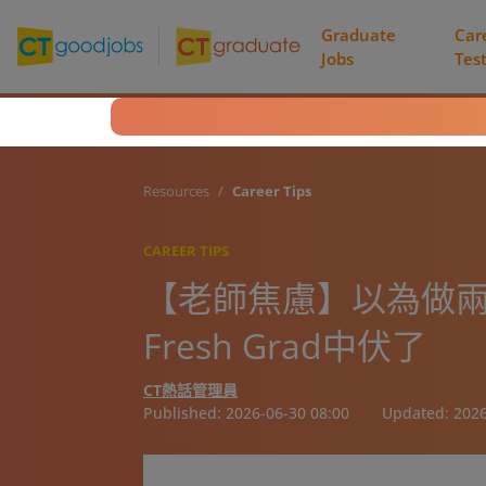
Graduate
Car
Jobs
Tes
Resources
Career Tips
CAREER TIPS
【老師焦慮】以為做兩
Fresh Grad中伏了
CT熱話管理員
Published:
2026-06-30 08:00
Updated:
2026