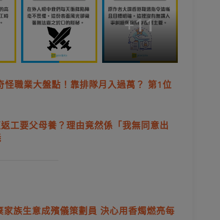
+
11
奇怪職業大盤點！靠排隊月入過萬？ 第1位
拒返工要父母養？理由竟然係「我無同意出
義
棄家族生意成殯儀策劃員 決心用香燭燃亮每