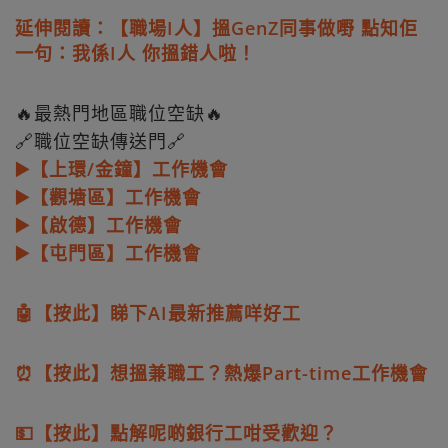
延伸閱讀：【職場I人】搵GenZ同事做嘢 點知佢
一句：我係I人 你搵錯人啦！
🔥最熱門地區職位空缺🔥
🔗職位空缺傳送門🔗
▶️【上環/金鐘】工作機會
▶️【觀塘區】工作機會
▶️【啟德】工作機會
▶️【屯門區】工作機會
🤖【按此】睇下AI最新推薦咩好工
⏰【按此】想搵兼職工？熱爆Part-time工作機會
💵【按此】點解呢啲銀行工咁受歡迎？