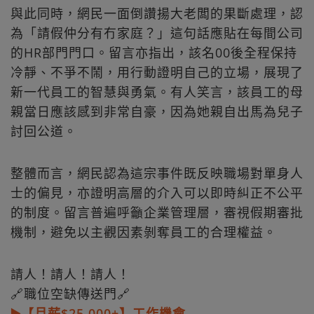
與此同時，網民一面倒讚揚大老闆的果斷處理，認
為「請假仲分有冇家庭？」這句話應貼在每間公司
的HR部門門口。留言亦指出，該名00後全程保持
冷靜、不爭不鬧，用行動證明自己的立場，展現了
新一代員工的智慧與勇氣。有人笑言，該員工的母
親當日應該感到非常自豪，因為她親自出馬為兒子
討回公道。
整體而言，網民認為這宗事件既反映職場對單身人
士的偏見，亦證明高層的介入可以即時糾正不公平
的制度。留言普遍呼籲企業管理層，審視假期審批
機制，避免以主觀因素剝奪員工的合理權益。
請人！請人！請人！
🔗職位空缺傳送門🔗
▶️【月薪$25,000+】工作機會