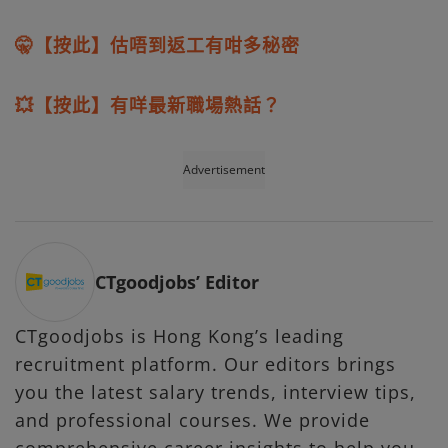
🤫【按此】估唔到返工有咁多秘密
💥【按此】有咩最新職場熱話？
Advertisement
CTgoodjobs’ Editor
CTgoodjobs is Hong Kong’s leading
recruitment platform. Our editors brings
you the latest salary trends, interview tips,
and professional courses. We provide