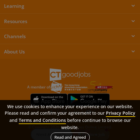
Learning
Resources
Channels
About Us
A member of
We use cookies to enhance your experience on our website.
Please read and confirm your agreement to our
Privacy Policy
and
Terms and Conditions
before continue to browse our
Sitemap
FAQ
Privacy Policy
Terms & Conditions
© Copyright 2026 Career Times Online Limited.
website.
All rights reserved.
Next Article
Explore Job
Read and Agreed