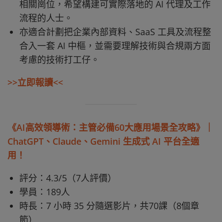
相關崗位，希望構建可實際落地的 AI 代理及工作
流程的人士。
亦適合計劃把企業內部資料、SaaS 工具及流程整
合入一套 AI 中樞，並需要理解技術與合規兩方面
考慮的技術打工仔。
>>立即報讀<<
《AI高效領導術：主管必備60大應用場景全攻略》｜
ChatGPT、Claude、Gemini 生成式 AI 平台全適
用！
評分：4.3/5（7人評價）
學員：189人
時長：7 小時 35 分隨選影片，共70課（8個章
節）