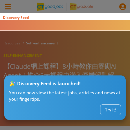
Discovery Feed
Resources
Self-enhancement
SELF-ENHANCEMENT
【Claude網上課程】8小時教你由零砌AI
Agent！推介5大課程由淺入深講解點解
Claude超越ChatGPT
Discovery Feed is launched!
You can now view the latest jobs, articles and news at
CT進修導師阿J
your fingertips.
Published:
2026-08-02 19:36
Updated:
2026-08-02 19:36
Try it!