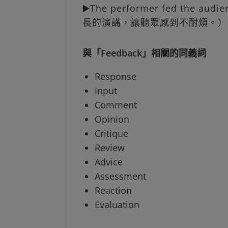
▶️The performer fed the aud
長的演講，讓聽眾感到不耐煩。）
與「Feedback」相關的同義詞
Response
Input
Comment
Opinion
Critique
Review
Advice
Assessment
Reaction
Evaluation