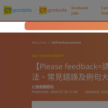
Graduate
Car
Jobs
Tes
Resources
Self-enhancement
SELF-ENHANCEMENT
【Please feedb
法、常見錯誤及例句
CT進修導師阿J
Published:
2026-07-20 21:00
Updated:
2026