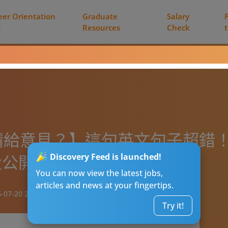
eer Orientation
Graduate
Salary
t
Resources
Check
ack=請給意見？】這句英文句子超錯！
大公開！
Discovery Feed is launched!
You can now view the latest jobs,
articles and news at your fingertips.
-07-20 21:00
Try it!