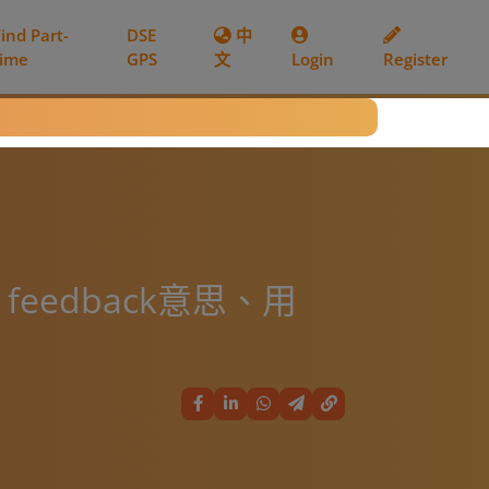
Find Part-
DSE
中
time
GPS
文
Login
Register
feedback意思、用