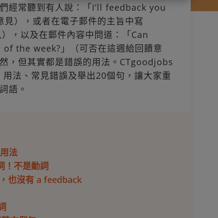
到有人說：「I’ll feedback you
回饋意見），或者在電子郵件的主旨中寫
請給意見），以及在郵件內容中問道：「Can
e end of the week?」（可否在這週給回饋意
，但其實都是錯誤的用法。CTgoodjobs
思、用法、常見錯誤及舉出20個句，讓大家重
詞語。
確用法
名詞！不是動詞
也沒有 a feedback
詞