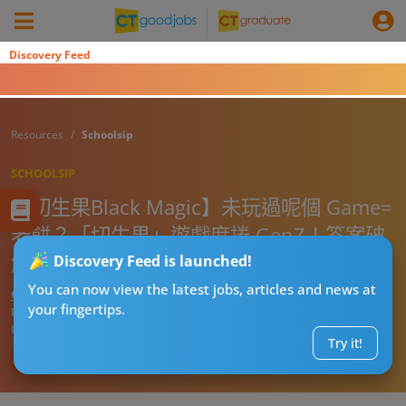
Discovery Feed
Resources
Schoolsip
SCHOOLSIP
【切生果Black Magic】未玩過呢個 Game=
老餅？「切生果」遊戲席捲 GenZ！答案破
解震驚全網
Discovery Feed is launched!
You can now view the latest jobs, articles and news at
CT職場P牌仔
your fingertips.
Published:
2026-08-02 15:05
Updated:
2026-08-02 15:05
Try it!