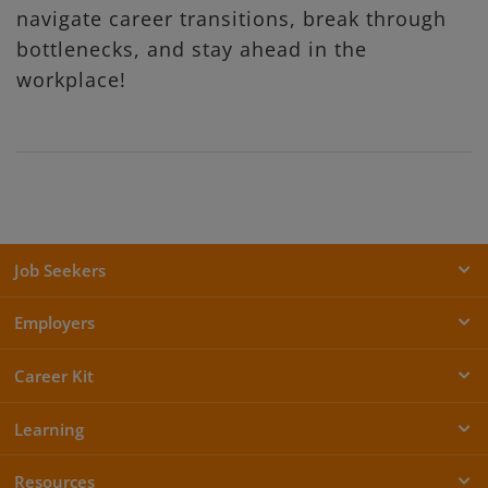
navigate career transitions, break through
bottlenecks, and stay ahead in the
workplace!
Job Seekers
Employers
Career Kit
Learning
Resources