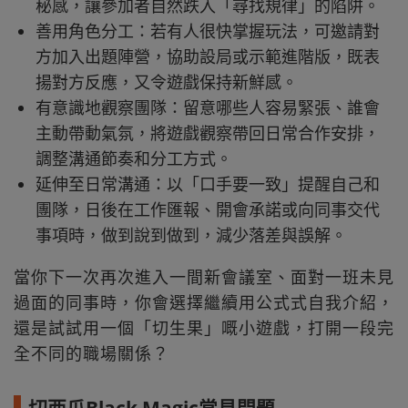
秘感，讓參加者自然跌入「尋找規律」的陷阱。
善用角色分工：若有人很快掌握玩法，可邀請對
方加入出題陣營，協助設局或示範進階版，既表
揚對方反應，又令遊戲保持新鮮感。
有意識地觀察團隊：留意哪些人容易緊張、誰會
主動帶動氣氛，將遊戲觀察帶回日常合作安排，
調整溝通節奏和分工方式。
延伸至日常溝通：以「口手要一致」提醒自己和
團隊，日後在工作匯報、開會承諾或向同事交代
事項時，做到說到做到，減少落差與誤解。
當你下一次再次進入一間新會議室、面對一班未見
過面的同事時，你會選擇繼續用公式式自我介紹，
還是試試用一個「切生果」嘅小遊戲，打開一段完
全不同的職場關係？