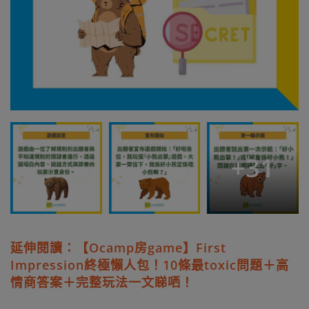
+
31
延伸閱讀：【Ocamp房game】First
Impression終極懶人包！10條最toxic問題＋高
情商答案＋完整玩法一文睇哂！