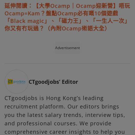
延伸閱讀：【大學Ocamp｜Ocamp迎新營】唔玩
Ocamp=Kam？盤點Ocamp必有嘅10個遊戲
「Black magic」、「磁力王」、「一生人一次」
你又有冇玩過？（內附Ocamp術語大全）
Advertisement
CTgoodjobs’ Editor
CTgoodjobs is Hong Kong’s leading
recruitment platform. Our editors brings
you the latest salary trends, interview tips,
and professional courses. We provide
comprehensive career insights to help you