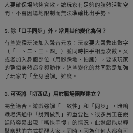
人要確保場地夠寬敞，讓玩家有足夠的肢體活動空
間，不會因場地限制而無法準確比出手勢。
5. 除「口手同步」外，常見其他變化為何？
有些變種玩法加入聲音元素：玩家要大聲數出數字
（「一、二、三、四」）並同時拍手相應次數。又
或者加入身體部位（用腳跺地、拍腿），要求玩家
的整個身體都參與動作。這些變化的共同點是加強
了玩家的「全身協調」難度。
6. 可否將「切西瓜」用於職場團隊建立？
完全適合。遊戲強調「一致性」和「同步」，暗喻
職場溝通中「說到做到」的重要性。很多員工在說
話時容易出現「嘴快手慢」的情況，此遊戲能以輕
鬆幽默的方式提醒大家。同時，因為任何人都有可