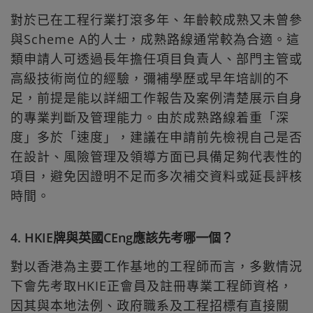
對於已在工程行業打滾多年、年齡較成熟又未曾參
與Scheme A的人士，成熟路線通常較為合適。這
類申請人可透過長年擔任項目負責人、部門主管或
高級技術崗位的經驗，彌補學歷或早年培訓的不
足，前提是能以詳細工作報告及案例清楚展示自身
的專業判斷及管理能力。由於成熟路線着重「深
度」多於「速度」，建議在申請前先檢視自己是否
在設計、風險管理及領導方面已具備足夠代表性的
項目，避免因證明不足而多次補交資料或延長評核
時間。
4. HKIE牌與英國CEng應該先考哪一個？
對以香港為主要工作基地的工程師而言，多數情況
下會先考取HKIE正會員及註冊專業工程師資格，
因其與本地法例、政府職系及工程招標有直接關