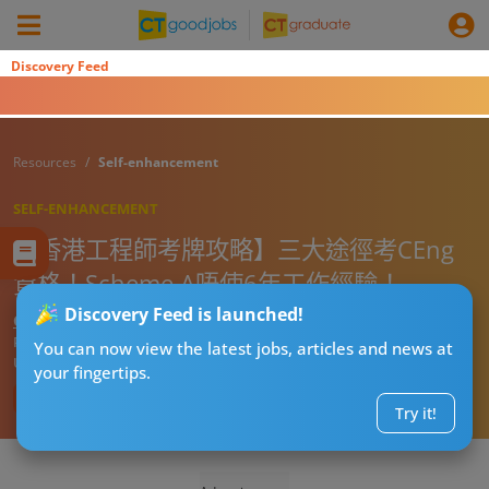
Discovery Feed
Resources
Self-enhancement
SELF-ENHANCEMENT
【香港工程師考牌攻略】三大途徑考CEng
資格！Scheme A唔使6年工作經驗！
Discovery Feed is launched!
CT求職戰略師
Published:
2026-08-05 11:38
You can now view the latest jobs, articles and news at
Updated:
2026-08-05 11:38
your fingertips.
Try it!