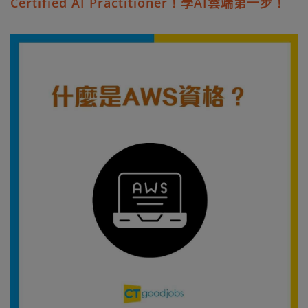
Certified AI Practitioner！學AI雲端第一步！