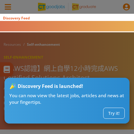
Discovery Feed
Resources
Self-enhancement
SELF-ENHANCEMENT
【AWS認證】網上自學12小時完成AWS
Certified Solutions Architect –
Associate！ IT界頭10大獲僱主認證課程！
Discovery Feed is launched!
You can now view the latest jobs, articles and news at
CT進修導師阿J
your fingertips.
Published:
2026-08-05 01:07
Updated:
2026-08-05 01:07
Try it!