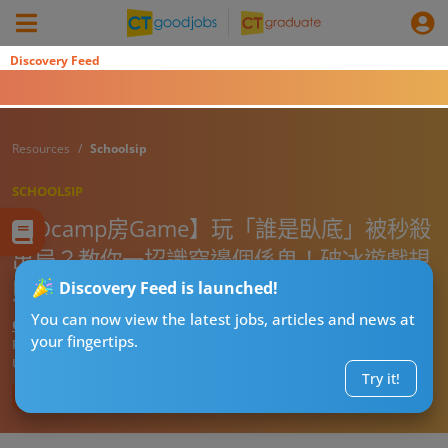
Discovery Feed
Resources
Schoolsip
SCHOOLSIP
【Ocamp房Game】玩「誰是臥底」被秒殺
出局？教你一招識穿邊個係鬼！破冰遊戲規
則+玩法+搞笑題目大全！
Discovery Feed is launched!
You can now view the latest jobs, articles and news at
CT職場P牌仔
your fingertips.
Published:
2026-07-29 23:05
Updated:
2026-07-29 23:05
Try it!