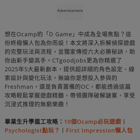
Advertisement
想在Ocamp的「D Game」中成為全場焦點？這
份終極懶人包為你而設！本文將深入拆解偵探遊戲
的完整玩法與流程，並獨家傳授六大必勝秘訣，助
你由新手變高手。CTgoodjobs更為你精選了
2025年5大最新劇本，提供超詳細的角色設定、線
索設計與變化玩法。無論你是想投入參與的
Freshman，還是負責籌備的OC，都能透過這篇
攻略輕鬆掌握遊戲精髓，帶領團隊破解謎案，享受
沉浸式推理的無窮樂趣！
畢業生升學揾工攻略：
10個Ocamp必玩遊戲
丨
Psychologist點玩？
丨
First Impression懶人包