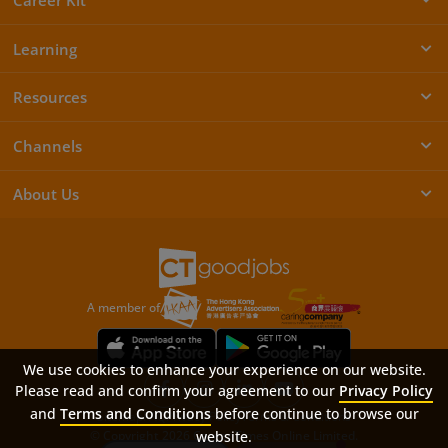
Learning
Resources
Channels
About Us
A member of
We use cookies to enhance your experience on our website.
Please read and confirm your agreement to our
Privacy Policy
and
Terms and Conditions
before continue to browse our
Sitemap
FAQ
Privacy Policy
Terms & Conditions
website.
© Copyright 2026 Career Times Online Limited.