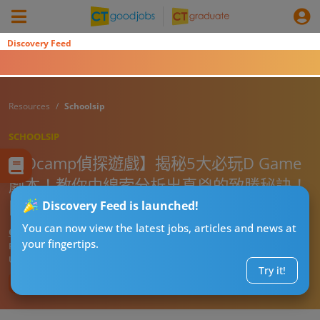
Discovery Feed
Resources
Schoolsip
SCHOOLSIP
【Ocamp偵探遊戲】揭秘5大必玩D Game
劇本！教你由線索分析出真兇的致勝秘訣！
團體遊戲最新玩法＋流程懶人包！
Discovery Feed is launched!
You can now view the latest jobs, articles and news at
CTgoodjobs’ Editor
your fingertips.
Published:
2026-07-29 02:34
Updated:
2026-07-29 02:34
Try it!