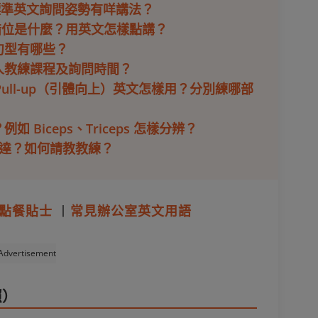
麼？標準英文詢問姿勢有咩講法？
最易犯錯位是什麼？用英文怎樣點講？
句型有哪些？
私人教練課程及詢問時間？
和 Pull-up（引體向上）英文怎樣用？分別練哪部
 Biceps、Triceps 怎樣分辨？
表達？如何請教教練？
點餐貼士
丨
常見辦公室英文用語
Advertisement
照）