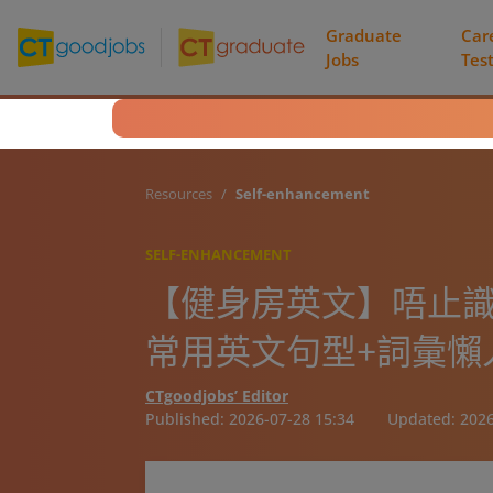
Graduate
Car
Jobs
Tes
Resources
Self-enhancement
SELF-ENHANCEMENT
【健身房英文】唔止識
常用英文句型+詞彙懶
CTgoodjobs’ Editor
Published:
2026-07-28 15:34
Updated:
2026