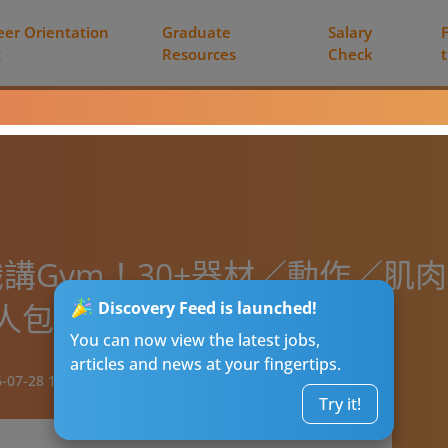
eer Orientation
Graduate
Salary
t
Resources
Check
講Gym！30+器材／動作／肌
人包
Discovery Feed is launched!
You can now view the latest jobs,
articles and news at your fingertips.
-07-28 15:34
Try it!