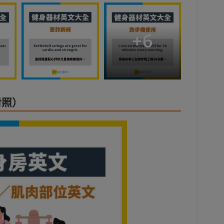
+
6
對照）