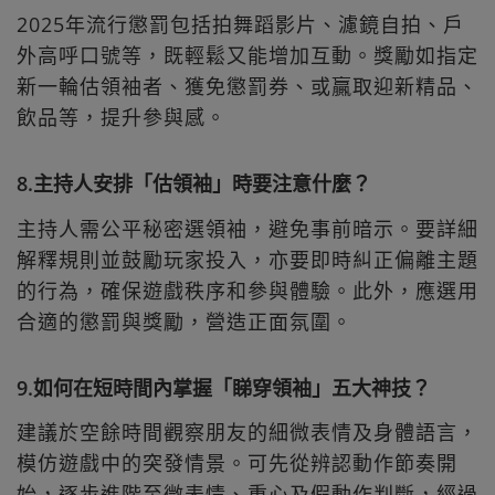
2025年流行懲罰包括拍舞蹈影片、濾鏡自拍、戶
外高呼口號等，既輕鬆又能增加互動。獎勵如指定
新一輪估領袖者、獲免懲罰券、或贏取迎新精品、
飲品等，提升參與感。
8.主持人安排「估領袖」時要注意什麼？
主持人需公平秘密選領袖，避免事前暗示。要詳細
解釋規則並鼓勵玩家投入，亦要即時糾正偏離主題
的行為，確保遊戲秩序和參與體驗。此外，應選用
合適的懲罰與獎勵，營造正面氛圍。
9.如何在短時間內掌握「睇穿領袖」五大神技？
建議於空餘時間觀察朋友的細微表情及身體語言，
模仿遊戲中的突發情景。可先從辨認動作節奏開
始，逐步進階至微表情、重心及假動作判斷，經過