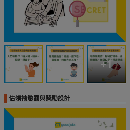
+
1
估領袖懲罰與獎勵設計