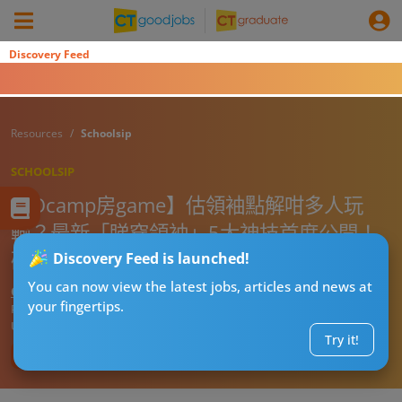
Discovery Feed
Resources
Schoolsip
SCHOOLSIP
【Ocamp房game】估領袖點解咁多人玩
輸？最新「睇穿領袖」5大神技首度公開！
破冰遊戲玩法＋答案大揭秘
Discovery Feed is launched!
You can now view the latest jobs, articles and news at
CTgoodjobs’ Editor
your fingertips.
Published:
2026-07-28 16:04
Updated:
2026-07-28 16:04
Try it!