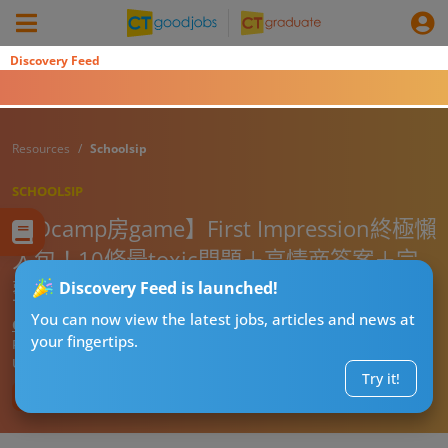
Discovery Feed
Resources
Schoolsip
SCHOOLSIP
【Ocamp房game】First Impression終極懶
人包！10條最toxic問題＋高情商答案＋完
整玩法一文睇哂！
Discovery Feed is launched!
You can now view the latest jobs, articles and news at
CTgoodjobs’ Editor
your fingertips.
Published:
2026-08-03 20:07
Updated:
2026-08-03 20:07
Try it!