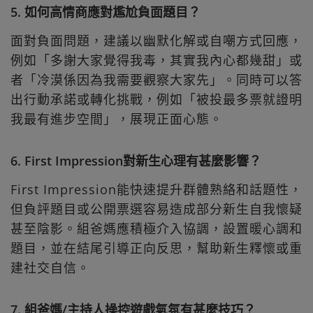
5. 如何高情商應對尷尬負面題目？
面對負面問題，建議以幽默化解或自嘲方式回應，
例如「多謝大家覺得我毒，其實我內心都幾甜」或
者「冷漠係因為我需要觀察大家先」。同時可以答
出行動承諾或轉化挑戰，例如「被投最多票就證明
我最有進步空間」，展現正面心態。
6. First Impression對新生心理有甚麼影響？
First Impression能快速提升群體熟絡和話題性，
但負評題目或公開票選容易造成部分新生自我懷疑
甚至陰影。組爸媽應積極介入協調，設置暖心調和
題目，並在結尾引導正向反思，幫助新生釋懷或重
建社交自信。
7. 組爸媽/主持人操控遊戲氣氛有甚麼技巧？