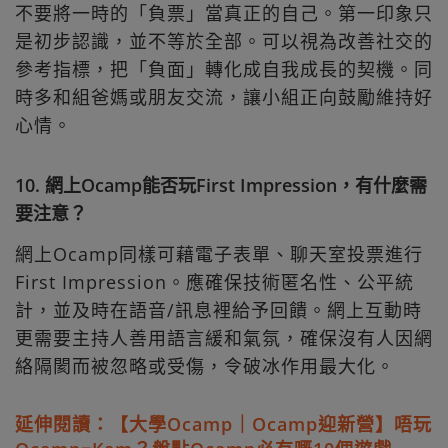
不要將一時的「負票」當真正的自己。第一印象只
是初步認識，並不等於全部。可以視為改善社交的
參考指標，把「負面」轉化成自我成長的契機。同
時多和組爸媽或朋友交流，讓小組正向鼓勵維持好
心情。
10. 網上Ocamp能否玩First Impression，有什麼需
要注意？
網上Ocamp同樣可藉電子表單、聊天室投票進行
First Impression。應確保技術匿名性、公平統
計，並及時在語音/訊息裡給予回饋。網上互動時
更需要主持人善用語言緩和氣氛，確保沒有人因網
絡隔閡而被忽略或受傷，令破冰作用最大化。
延伸閱讀：【大學Ocamp｜Ocamp迎新營】唔玩