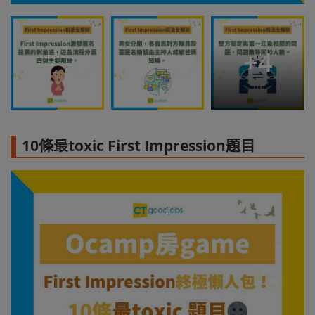
+
4
10條最toxic First Impression題目