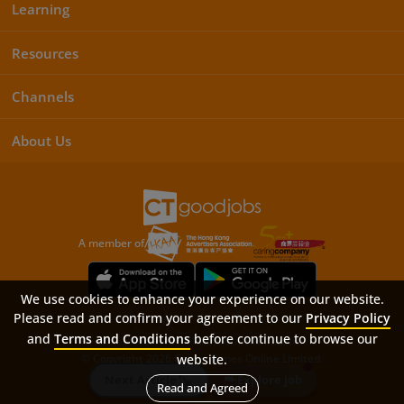
Learning
Resources
Channels
About Us
A member of
We use cookies to enhance your experience on our website.
Please read and confirm your agreement to our
Privacy Policy
and
Terms and Conditions
before continue to browse our
Sitemap
FAQ
Privacy Policy
Terms & Conditions
© Copyright 2026 Career Times Online Limited.
website.
All rights reserved.
Next Article
Explore Job
Read and Agreed