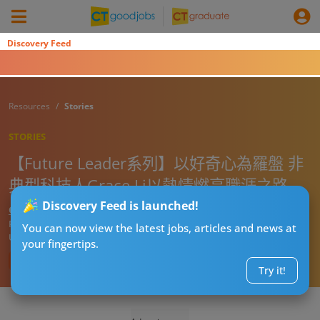
Discovery Feed
Resources
Stories
STORIES
【Future Leader系列】以好奇心為羅盤 非
典型科技人Grace Li以熱情燃亮職涯之路
Discovery Feed is launched!
CTgoodjobs’ Editor
Published:
2025-06-20 16:48
You can now view the latest jobs, articles and news at
Updated:
2025-07-08 12:02
your fingertips.
Try it!