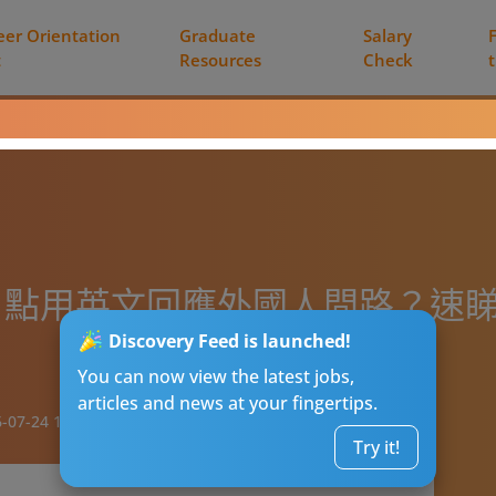
eer Orientation
Graduate
Salary
t
Resources
Check
】點用英文回應外國人問路？速
Discovery Feed is launched!
You can now view the latest jobs,
articles and news at your fingertips.
-07-24 12:02
Try it!