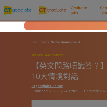
Graduate
Car
Jobs
Tes
Resources
Self-enhancement
SELF-ENHANCEMENT
【英文問路唔識答？
10大情境對話
CTgoodjobs’ Editor
Published:
2026-07-24 12:02
Updated:
2026