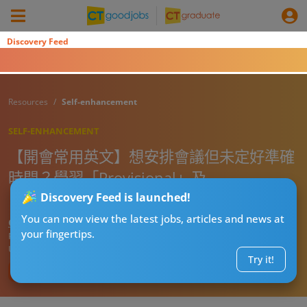
Discovery Feed
Resources
Self-enhancement
SELF-ENHANCEMENT
【開會常用英文】想安排會議但未定好準確
時間？學習「Provisional」及
「Tentative」等詞彙用法表達「暫定」！
Discovery Feed is launched!
You can now view the latest jobs, articles and news at
CT進修導師阿J
your fingertips.
Published:
2026-07-30 10:05
Updated:
2026-07-30 10:05
Try it!