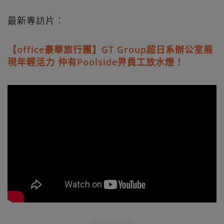
最新專訪片︰
【office豪華旅行團】GT Group超日系辦公室展
現年輕活力 仲有Poolside畀員工放水燈！