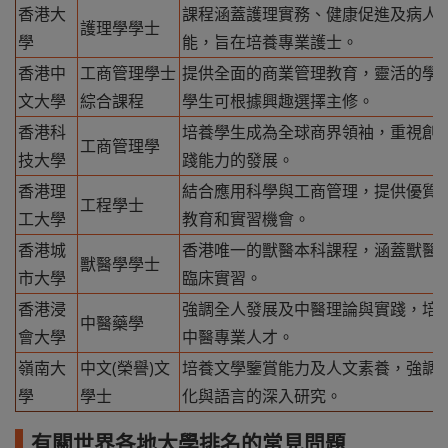
香港大
課程涵蓋護理實務、健康促進及病人
護理學學士
學
能，旨在培養專業護士。
香港中
工商管理學士
提供全面的商業管理教育，靈活的學
文大學
綜合課程
學生可根據興趣選擇主修。
香港科
培養學生成為全球商界領袖，重視創
工商管理學
技大學
踐能力的發展。
香港理
結合應用科學與工商管理，提供優質
工程學士
工大學
教育和實習機會。
香港城
香港唯一的獸醫本科課程，涵蓋獸醫
獸醫學學士
市大學
臨床實習。
香港浸
強調全人發展及中醫理論與實踐，培
中醫藥學
會大學
中醫專業人才。
嶺南大
中文(榮譽)文
培養文學鑒賞能力及人文素養，強調
學
學士
化與語言的深入研究。
有關世界各地大學排名的常見問題