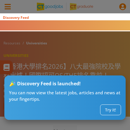
Discovery Feed
Resources
Universities
UNIVERSITIES
【香港大學排名2026】八大最強院校及學
科出爐！國際認可QS/THE排名靠前！
Discovery Feed is launched!
CT湊仔公阿勇
Published:
2026-07-23 19:15
You can now view the latest jobs, articles and news at
Updated:
2026-07-23 19:15
your fingertips.
Try it!