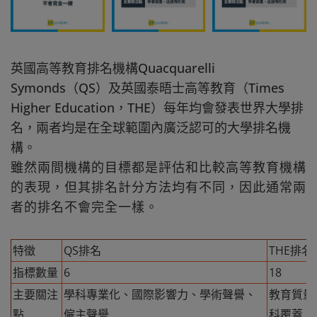
英國高等教育排名機構Quacquarelli
Symonds（QS）及英國泰晤士高等教育（Times
Higher Education，THE）每年均會發表世界大學排
名，兩者均是在全球範圍內廣泛認可的大學排名機
構。
雖然兩間機構的目標都是評估和比較高等教育機構
的表現，但其排名計分方法均有不同，因此通常兩
者的排名不會完全一樣。
特徵
QS排名
THE排名
指標數量
6
18
主要關注
學科專業化、國際影響力、學術聲譽、
教育質量
點
僱主聲譽
科覆蓋