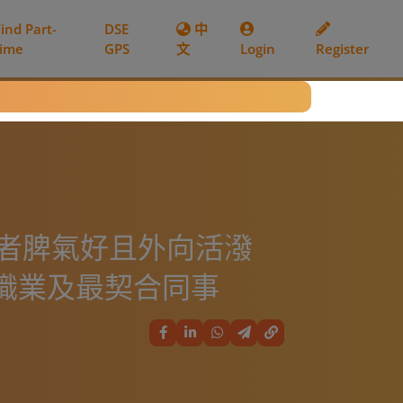
Find Part-
DSE
中
time
GPS
文
Login
Register
競選者脾氣好且外向活潑
職業及最契合同事