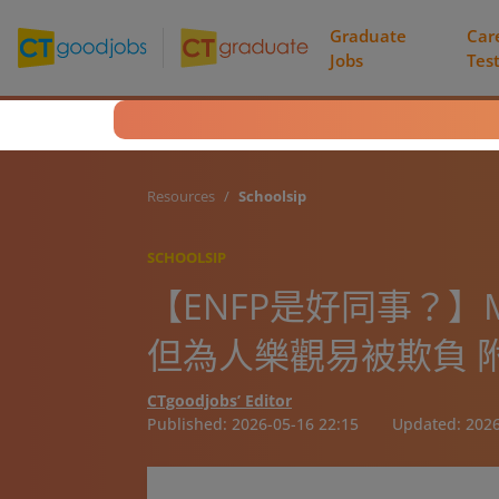
Graduate
Car
Jobs
Tes
Resources
Schoolsip
SCHOOLSIP
【ENFP是好同事？】
但為人樂觀易被欺負 
CTgoodjobs’ Editor
Published:
2026-05-16 22:15
Updated:
2026