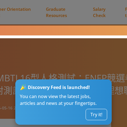
eer Orientation
Graduate
Salary
t
Resources
Check
MBTI 16型人格測試：ENFP
附測試連結及詳細分析 配對理想
Discovery Feed is launched!
You can now view the latest jobs,
articles and news at your fingertips.
-05-16 22:15
Try it!