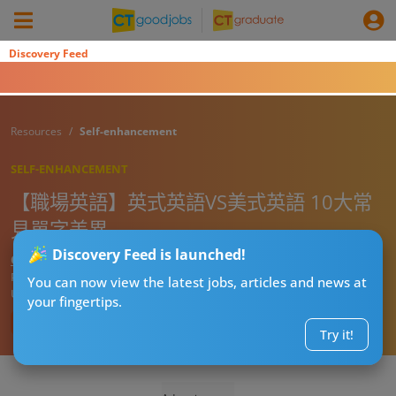
Discovery Feed
Resources
Self-enhancement
SELF-ENHANCEMENT
【職場英語】英式英語VS美式英語 10大常
見單字差異
Discovery Feed is launched!
CTgoodjobs’ Editor
Published:
2023-02-03
You can now view the latest jobs, articles and news at
Updated:
2023-06-30 11:11
your fingertips.
Try it!