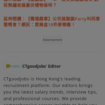
民熱議收過最伏禮物係咩？
延伸閱讀︰【職場趣事】公司搞聖誕Party叫同事
整嘢食？網民：買幾盒18件麥樂雞！
Advertisement
CTgoodjobs’ Editor
CTgoodjobs is Hong Kong’s leading
recruitment platform. Our editors brings
you the latest salary trends, interview tips,
and professional courses. We provide
comprehensive career insights to help you