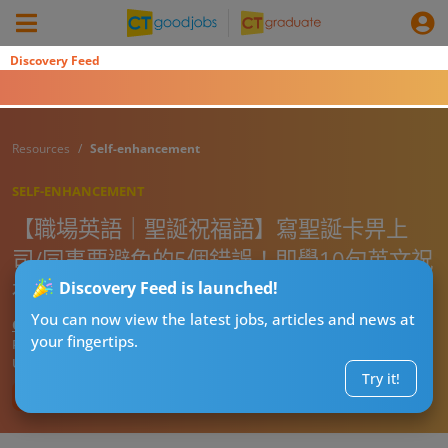
Discovery Feed
Resources
Self-enhancement
SELF-ENHANCEMENT
【職場英語｜聖誕祝福語】寫聖誕卡畀上
司/同事要避免的5個錯誤！即學10句英文祝
福正確用法！文開頭/結尾/簽名檔一文睇晒
Discovery Feed is launched!
You can now view the latest jobs, articles and news at
CT進修導師阿J
your fingertips.
Published:
2026-08-06 07:38
Updated:
2026-08-06 07:38
Try it!