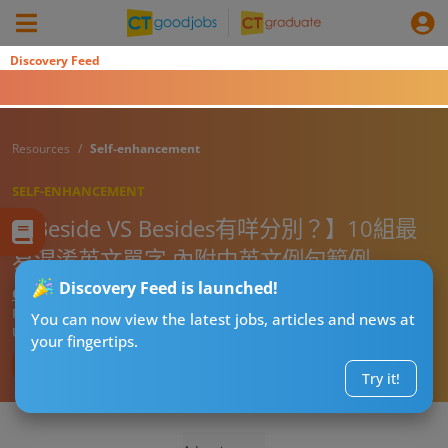
Discovery Feed
Resources
Self-enhancement
SELF-ENHANCEMENT
【Beside VS Besides有咩分別？】10組最
易混淆英文單字 內附中英文例句範例
Discovery Feed is launched!
CTgoodjobs’ Editor
Published:
2026-07-30 08:35
You can now view the latest jobs, articles and news at
Updated:
2026-07-30 08:35
your fingertips.
Try it!