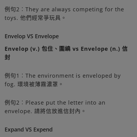
例句2︰They are always competing for the
toys. 他們經常爭玩具。
Envelop VS Envelope
Envelop (v.) 包住、圍繞 vs Envelope (n.) 信
封
例句1︰The environment is enveloped by
fog. 環境被薄霧濃罩。
例句2︰Please put the letter into an
envelope. 請將信放進信封內。
Expand VS Expend