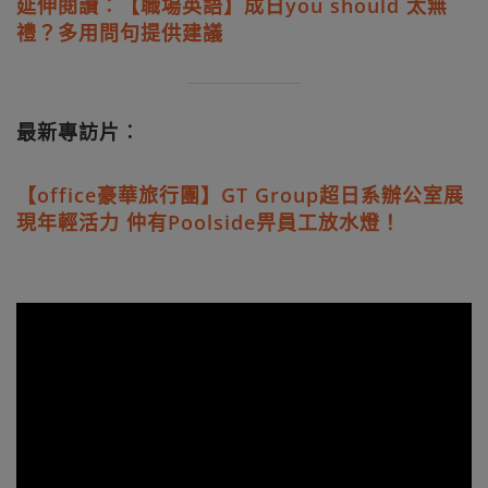
延伸閱讀︰【職場英語】成日you should 太無
禮？多用問句提供建議
最新專訪片︰
【office豪華旅行團】GT Group超日系辦公室展
現年輕活力 仲有Poolside畀員工放水燈！