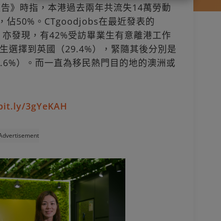
報告》時指，本港過去兩年共流失14萬勞動
佔50%。CTgoodjobs在最近發表的
》亦發現，有42%受訪畢業生有意離港工作
生選擇到英國（29.4%），緊隨其後分別是
17.6%）。而一直為移民熱門目的地的澳洲或
。
/bit.ly/3gYeKAH
Advertisement