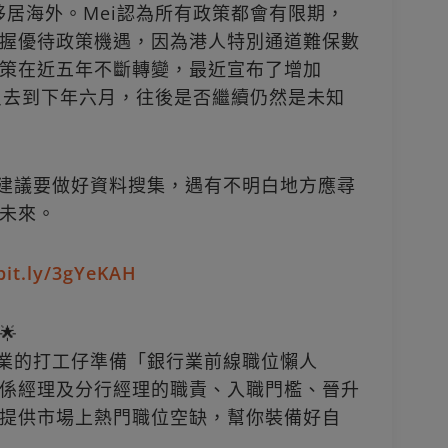
人移居海外。Mei認為所有政策都會有限期，
握優待政策機遇，因為港人特別通道難保數
策在近五年不斷轉變，最近宣布了增加
施只去到下年六月，往後是否繼續仍然是未知
i建議要做好資料搜集，遇有不明白地方應尋
未來。
/bit.ly/3gYeKAH
🌟
銀行業的打工仔準備「銀行業前線職位懶人
係經理及分行經理的職責、入職門檻、晉升
提供市場上熱門職位空缺，幫你裝備好自