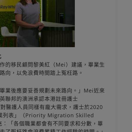
化
作的移民顧問黎美紅（Mei）建議，畢業生
路向，以免浪費時間踏上冤枉路。
畢業後應要妥善規劃未來路向。」Mei近來
英聯邦的澳洲承認本港註冊護士
照。當地對醫護人員同樣有龐大需求，護士於2020
riority Migration Skilled
。Mei補充：「各個職業都會有不同要求和分數，畢
走了冤枉路會浪費累積工作經驗的時間。」