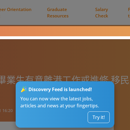
eer Orientation
Graduate
Salary
t
Resources
Check
畢業生有意離港工作或進修 移
Discovery Feed is launched!
You can now view the latest jobs,
articles and news at your fingertips.
1 16:20
Try it!