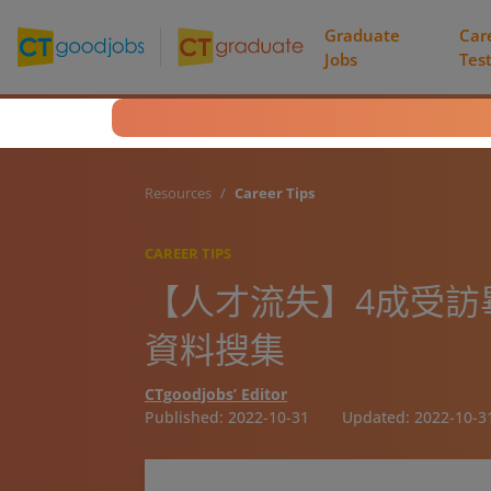
Graduate
Car
Jobs
Tes
Resources
Career Tips
CAREER TIPS
【人才流失】4成受訪
資料搜集
CTgoodjobs’ Editor
Published:
2022-10-31
Updated:
2022-10-3