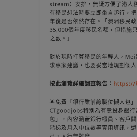
stream）安排，無疑方便了港
有移民想法時要立即坐言起行，把
年後是否依然存在。「澳洲移民政
35,000個年度移民名額，但措
之數。」
對於現時打算移民的年輕人，Me
求專家建議，也要妥當地規劃個人
按此瀏覽詳細調查報告：
https:/
🌟免費「銀行業前線職位懶人包」
CTgoodjobs特別為有意投身
包」，內容涵蓋銀行櫃員、客戶關
階梯及月入中位數等實用資訊，還
己，入行無難度！