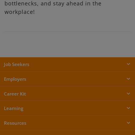
bottlenecks, and stay ahead in the
workplace!
Job Seekers
Employers
Career Kit
Learning
Resources