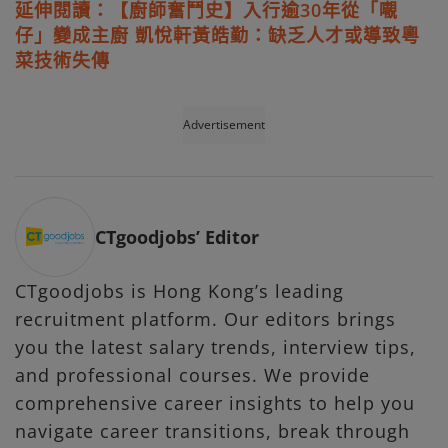
延伸閱讀：【廚師奮鬥史】入行逾30年從「𡃁
仔」變成主廚 凱悅軒黃皓勤：缺乏人才或導致粵
菜技術失傳
Advertisement
CTgoodjobs’ Editor
CTgoodjobs is Hong Kong’s leading
recruitment platform. Our editors brings
you the latest salary trends, interview tips,
and professional courses. We provide
comprehensive career insights to help you
navigate career transitions, break through