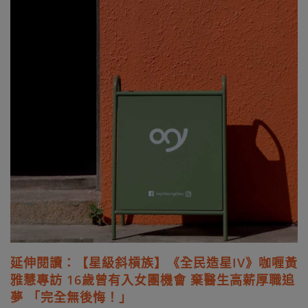
延伸閱讀：【星級斜槓族】《全民造星IV》咖喱黃
雅慧專訪 16歲曾有入女團機會 棄醫生高薪厚職追
夢 「完全無後悔！」