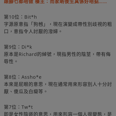
䟴腳乜都唔做 樓主：而家啲後生真係好唔掂……
第10位：Bit*h
字源原意指「狗乸」，現在演變成帶性別歧視的粗
口，意指令人討厭的潑婦。
第9位：Di*k
原本是Richard的綽號，現指男性的陰莖，帶有侮
辱性。
第8位：Assho*e
本來是屁眼的意思，現在通常用來形容別人十分討
厭、傻瓜及白癡等。
第7位：Tw*t
即是女性陰道的意思，用來形容一個人很變態，是