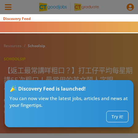
Discovery Feed
Resources
Schoolsip
SCHOOLSIP
【返工最常講咩粗口？】打工仔平均每星期
講55次粗口！最常用的英文鬧人字眼
係……？
Discovery Feed is launched!
You can now view the latest jobs, articles and news at
CTgoodjobs’ Editor
your fingertips.
Published:
2025-01-23
Updated:
2025-01-23 16:06
Try it!