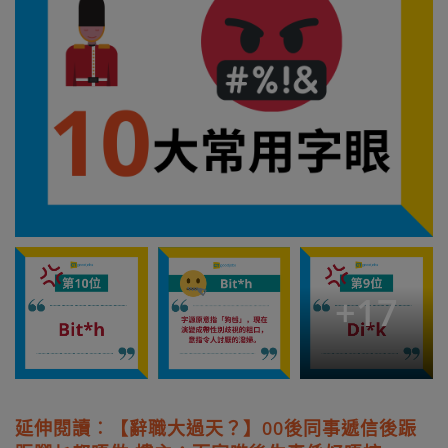
+
17
延伸閱讀︰【辭職大過天？】00後同事遞信後䟴